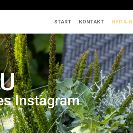
START
KONTAKT
HER & 
NU
res Instagram