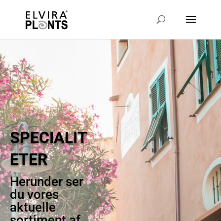
SPECIALIT
ETER
Herunder ser
du vores
aktuelle
sortiment af