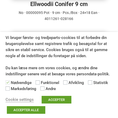
Ellwoodii Conifer 9 cm
No · 00000095 Pot · 9 cm · Pcs./Box · 24×18 Ean ·
4011261-028166
Vi bruger første- og tredjeparts-cookies til at forbedre din
brugeroplevelse samt registrere trafik og besøgstal for at
sikre en stabil service. Cookies bruges også til at gemme
nogle af de indstillinger du foretager på siden.
Du kan læse mere om vores cookies, og ændre dine
indstillinger senere ved at besøge vores persondata-politik.
Nødvendige
Funktionel
Afvikling
Statistik
Markedsføring
Andre
Cookie settings
ACCEPTER
Ellwoodii Excellent 9 cm
ACCEPTER ALLE
No · 00000094 Pot · 9 cm · Pcs./Box · 24×18 Ean ·