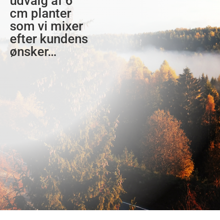
udvalg af 6
cm planter
som vi mixer
efter kundens
ønsker…