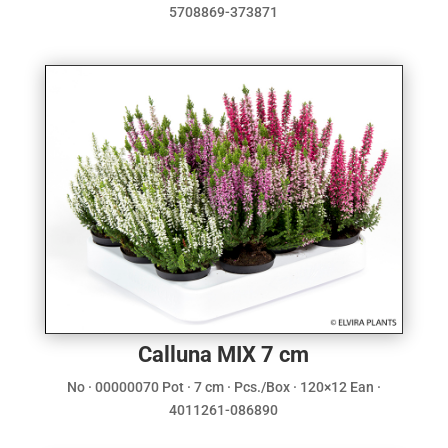
5708869-373871
Calluna MIX 7 cm
No · 00000070 Pot · 7 cm · Pcs./Box · 120×12 Ean ·
4011261-086890